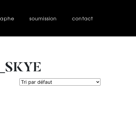
raphe
soumission
contact
S_SKYE