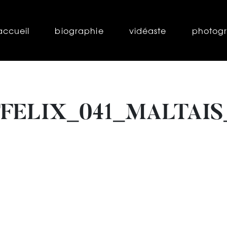
accueil
biographie
vidéaste
photog
FELIX_041_MALTAI