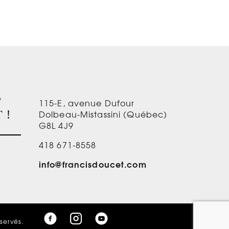
115-E, avenue Dufour
T
Dolbeau-Mistassini (Québec)
 !
G8L 4J9
418 671-8558
info@francisdoucet.com
éservés.