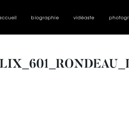
accueil
biographie
vidéaste
photog
LIX_601_RONDEAU_