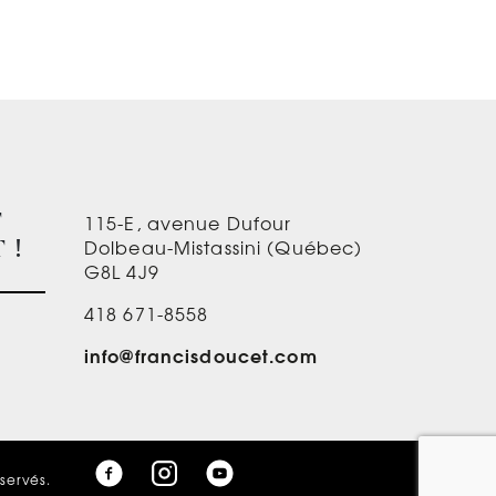
115-E, avenue Dufour
T
Dolbeau-Mistassini (Québec)
 !
G8L 4J9
418 671-8558
info@francisdoucet.com
éservés.