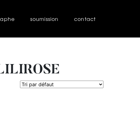
raphe
soumission
contact
LILIROSE