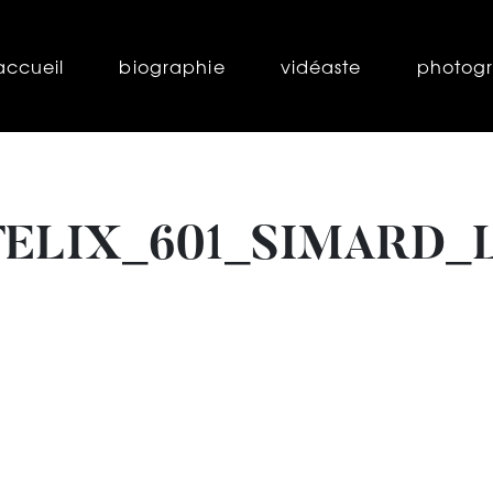
accueil
biographie
vidéaste
photog
FELIX_601_SIMARD_L