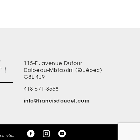
115-E, avenue Dufour
T
Dolbeau-Mistassini (Québec)
 !
G8L 4J9
418 671-8558
info@francisdoucet.com
éservés.