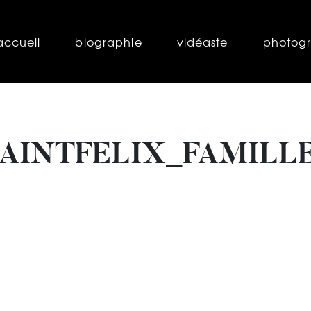
accueil
biographie
vidéaste
photog
AINTFELIX_FAMILL