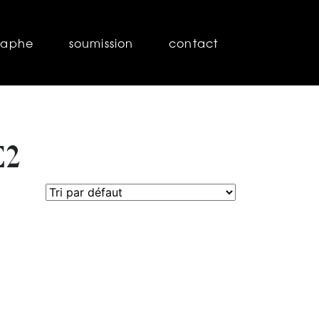
raphe
soumission
contact
E2