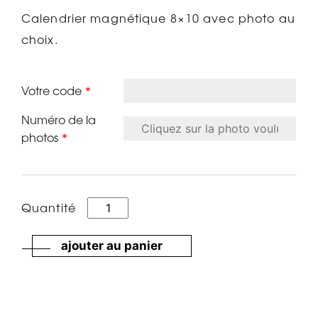
Calendrier magnétique 8×10 avec photo au
choix.
Votre code
*
Numéro de la
photos
*
quantité
Quantité
de
Calendrier
ajouter au panier
mangétique
8x10