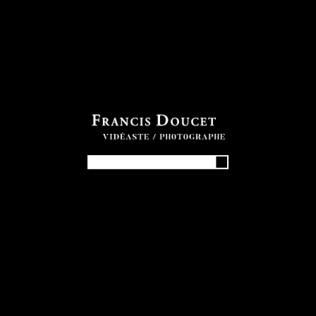
PHOTOS
NUMÉRIQUES
30.00
$
Galerie complète de photos.
Votre code
*
quantité
Quantité
de
SaintFelix_051_Girard_Jayden
ajouter au panier