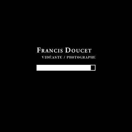
PHOTOS
NUMÉRIQUES
30.00
$
Galerie complète de photos.
Votre code
*
quantité
Quantité
de
SaintFelix_301_Deslauriers_Elizabeth
ajouter au panier