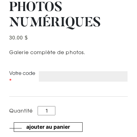
PHOTOS
NUMÉRIQUES
30.00
$
Galerie complète de photos.
Votre code
*
quantité
Quantité
de
SaintFelix_501_Dufour_Romy
ajouter au panier