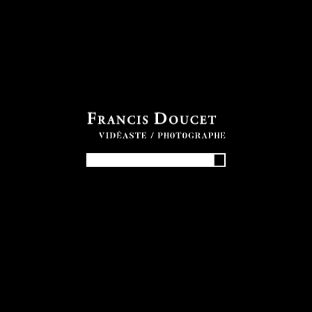
PHOTOS
NUMÉRIQUES
30.00
$
Galerie complète de photos.
Votre code
*
quantité
Quantité
de
SaintFelix_prof3
ajouter au panier